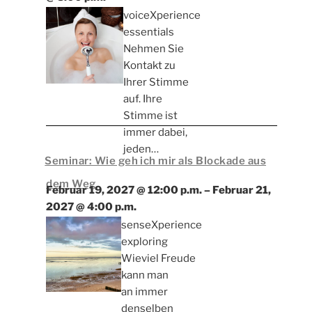
voiceXperience
essentials
Nehmen Sie
Kontakt zu
Ihrer Stimme
auf. Ihre
Stimme ist
immer dabei,
jeden…
Seminar: Wie geh ich mir als Blockade aus
dem Weg
Februar 19, 2027 @ 12:00 p.m.
–
Februar 21,
2027 @ 4:00 p.m.
senseXperience
exploring
Wieviel Freude
kann man
an immer
denselben