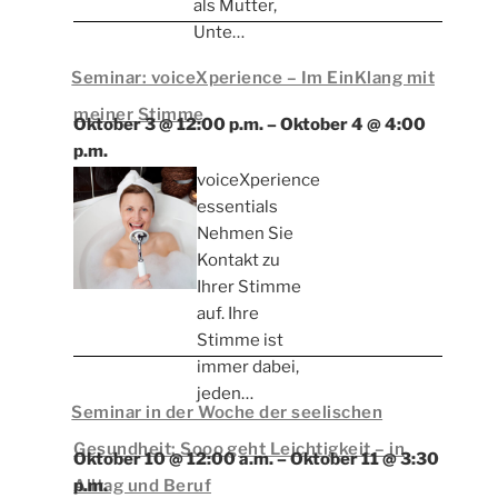
als Mutter,
Unte…
Seminar: voiceXperience – Im EinKlang mit
meiner Stimme
Oktober 3 @ 12:00 p.m.
–
Oktober 4 @ 4:00
p.m.
voiceXperience
essentials
Nehmen Sie
Kontakt zu
Ihrer Stimme
auf. Ihre
Stimme ist
immer dabei,
jeden…
Seminar in der Woche der seelischen
Gesundheit: Sooo geht Leichtigkeit – in
Oktober 10 @ 12:00 a.m.
–
Oktober 11 @ 3:30
Alltag und Beruf
p.m.