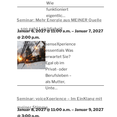
Wie
funktioniert
eigentlic…
Seminar: Mehr Energie aus MEINER Quelle
– soo geht Leichtigkeit
Januar 6, 2027 @ 11:00 a.m.
–
Januar 7, 2027
@ 2:00 p.m.
senseXperience
essentials Was
erwartet Sie?
Egal ob im
Privat- oder
Berufsleben –
als Mutter,
Unte…
Seminar: voiceXperience – Im EinKlang mit
meiner Stimme
Januar 8, 2027 @ 11:00 a.m.
–
Januar 9, 2027
@ 3:00 p.m.