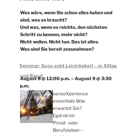
Was wäre, wenn Sie schon alles haben und
sind, was es braucht?
Und was, wenn es reichte, den nächsten
Schritt zu kennen, mehr nicht?
Nicht wollen. Nicht tun. Das ist alles.
Was sind Sie bereit anzunehmen?
Seminar: Sooo geht Leichtigkeit – in Alltag
und Beruf
August 8 @ 12:00 p.m.
–
August 9 @ 3:30
p.m.
senseXperience
essentials Was
erwartet Sie?
Egal ob im
Privat- oder
Berufsleben –