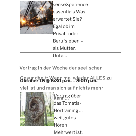
senseXperience
essentials Was
erwartet Sie?
Egal ob im
Privat- oder
Berufsleben –
als Mutter,
Unte…
Vortrag in der Woche der seelischen
Gesundheit: Wenn mal wieder ALLES zu
Oktober 15 @ 6:30 p.m.
–
8:00 p.m.
viel ist und man sich auf nichts mehr
Vortrag über
konzentrieren kann…
das Tomatis-
Hörtraining …
weil gutes
Hören
Mehrwert ist.