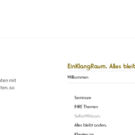
EinKlangRaum. Alles blei
Willkommen
hten mit
ten, so
Seminare
Seminare
IHRE Themen
Selbst.Wirksam.
Alles bleibt anders.
Klienten im