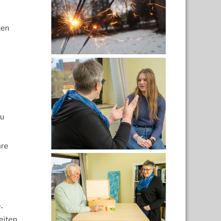
ten
zu
hre
-
eiten