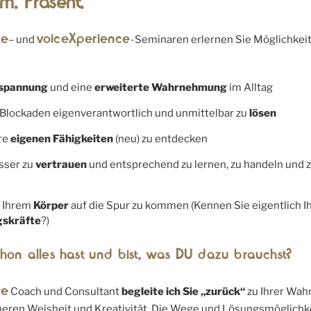
am. Präsent.
ce
voiceXperience
– und
-Seminaren erlernen Sie Möglichkei
spannung
und eine
erweiterte Wahrnehmung
im Alltag
Blockaden eigenverantwortlich und unmittelbar zu
lösen
hre
eigenen Fähigkeiten
(neu) zu entdecken
esser zu
vertrauen
und entsprechend zu lernen, zu handeln und 
 Ihrem
Körper
auf die Spur zu kommen (Kennen Sie eigentlich I
gskräfte
?)
on alles hast und bist, was DU dazu brauchst?
ce
Coach und Consultant
begleite ich Sie „zurück“
zu Ihrer Wahr
neren Weisheit und Kreativität. Die Wege und Lösungsmöglichk