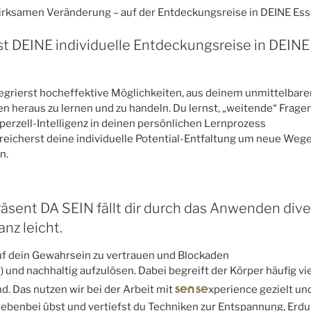
rksamen Veränderung – auf der Entdeckungsreise in DEINE Ess
st DEINE individuelle Entdeckungsreise in DEINE
egrierst hocheffektive Möglichkeiten, aus deinem unmittelbar
n heraus zu lernen und zu handeln. Du lernst, „weitende“ Frage
perzell-Intelligenz in deinen persönlichen Lernprozess
reicherst deine individuelle Potential-Entfaltung um neue Weg
n.
räsent DA SEIN fällt dir durch das Anwenden dive
nz leicht.
auf dein Gewahrsein zu vertrauen und Blockaden
) und nachhaltig aufzulösen. Dabei begreift der Körper häufig vi
sense
nd. Das nutzen wir bei der Arbeit mit
xperience gezielt un
Nebenbei übst und vertiefst du Techniken zur Entspannung, Erd