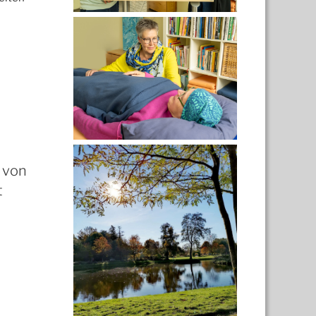
 von
t