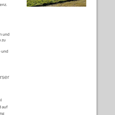
enz.
en und
n zu
e und
rser
el
d auf
ung