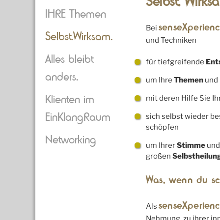
Selbst. Wirks
IHRE Themen
senseXperien
Bei
Selbst.Wirksam.
und Techniken
Alles bleibt
für tiefgreifende
Ent
anders.
um Ihre
Themen
und 
Klienten im
mit deren Hilfe Sie I
EinKlangRaum
sich selbst wieder b
schöpfen
Networking
um Ihrer
Stimme
und
großen
Selbstheilun
Was, wenn du sch
senseXperien
Als
Nehmung, zu ihrer in