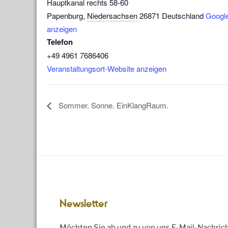
Hauptkanal rechts 58-60
Papenburg
,
Niedersachsen
26871
Deutschland
Google
anzeigen
Telefon
+49 4961 7686406
Veranstaltungsort-Website anzeigen
Sommer. Sonne. EinKlangRaum.
Newsletter
Möchten Sie ab und zu von uns E-Mail-Nachric