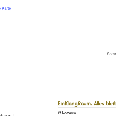
 Karte
Somm
EinKlangRaum. Alles blei
Willkommen
hten mit