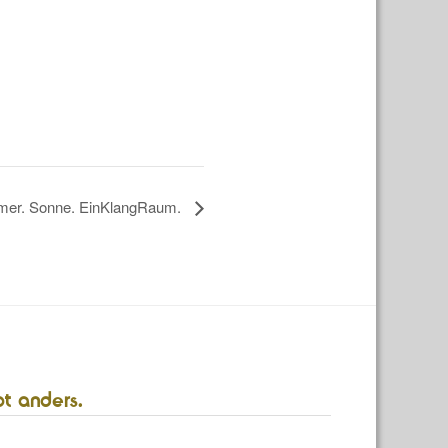
er. Sonne. EinKlangRaum.
bt anders.