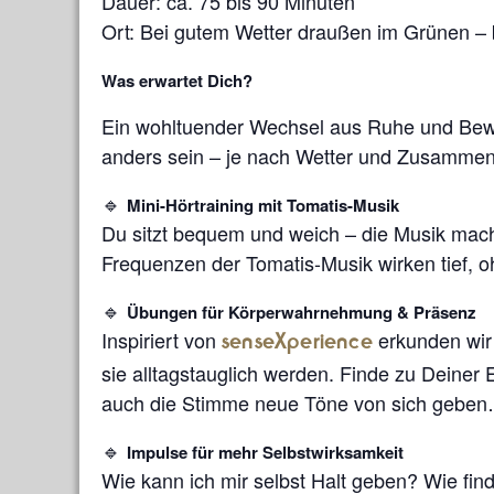
Dauer: ca. 75 bis 90 Minuten
Ort: Bei gutem Wetter draußen im Grünen – b
Was erwartet Dich?
Ein wohltuender Wechsel aus Ruhe und Bewe
anders sein – je nach Wetter und Zusammens
🔹
Mini-Hörtraining mit Tomatis-Musik
Du sitzt bequem und weich – die Musik macht
Frequenzen der Tomatis-Musik wirken tief, 
🔹
Übungen für Körperwahrnehmung & Präsenz
Inspiriert von
erkunden wir 
senseXperience
sie alltagstauglich werden. Finde zu Deiner
auch die Stimme neue Töne von sich gebe
🔹
Impulse für mehr Selbstwirksamkeit
Wie kann ich mir selbst Halt geben? Wie find