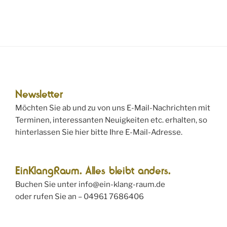
c
c
h
h
e
t
u
e
n
n
d
-
A
N
Newsletter
n
a
Möchten Sie ab und zu von uns E-Mail-Nachrichten mit
s
v
Terminen, interessanten Neuigkeiten etc. erhalten, so
i
i
hinterlassen Sie hier bitte Ihre E-Mail-Adresse.
c
g
h
a
EinKlangRaum. Alles bleibt anders.
t
t
Buchen Sie unter info@ein-klang-raum.de
e
i
oder rufen Sie an – 04961 7686406
n
o
,
n