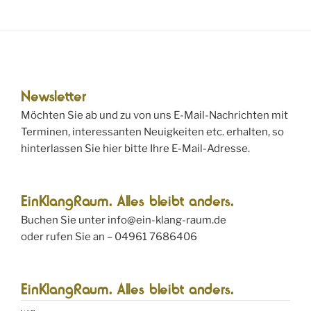
e
A
n
n
S
s
u
i
c
c
Newsletter
h
h
Möchten Sie ab und zu von uns E-Mail-Nachrichten mit
e
t
Terminen, interessanten Neuigkeiten etc. erhalten, so
u
e
hinterlassen Sie hier bitte Ihre E-Mail-Adresse.
n
n
d
-
A
N
EinKlangRaum. Alles bleibt anders.
n
a
Buchen Sie unter info@ein-klang-raum.de
s
v
oder rufen Sie an – 04961 7686406
i
i
c
g
EinKlangRaum. Alles bleibt anders.
h
a