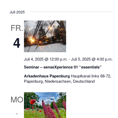
D
e
e
i
c
s
a
r
h
r
t
Juli 2025
e
t
a
e
a
u
n
n
FR.
m
s
s
w
4
t
t
ä
h
a
a
l
l
l
e
Juli 4, 2025 @ 12:00 p.m.
-
Juli 5, 2025 @ 4:00 p.m.
t
t
n
Seminar – senseXperience 01 “essentials”
u
u
.
n
n
Arkadenhaus Papenburg
Hauptkanal links 68-72,
Papenburg, Niedersachsen, Deutschland
g
g
e
A
MO
n
n
S
s
.
u
i