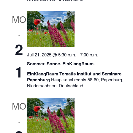
N
a
MO
v
i
.
g
2
a
t
Juli 21, 2025 @ 5:30 p.m.
-
7:00 p.m.
i
Sommer. Sonne. EinKlangRaum.
1
o
EinKlangRaum Tomatis Institut und Seminare
n
Papenburg
Hauptkanal rechts 58-60, Papenburg,
Niedersachsen, Deutschland
MO
.