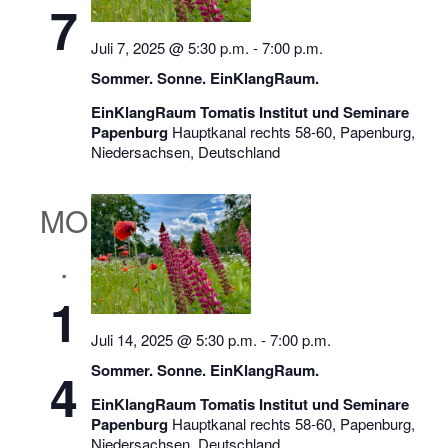
7
c
c
h
h
Juli 7, 2025 @ 5:30 p.m.
-
7:00 p.m.
e
t
Sommer. Sonne. EinKlangRaum.
u
e
EinKlangRaum Tomatis Institut und Seminare
n
n
Papenburg
Hauptkanal rechts 58-60, Papenburg,
d
-
Niedersachsen, Deutschland
A
N
n
a
MO
s
v
.
i
i
c
g
1
h
a
Juli 14, 2025 @ 5:30 p.m.
-
7:00 p.m.
t
t
e
i
Sommer. Sonne. EinKlangRaum.
4
n
o
EinKlangRaum Tomatis Institut und Seminare
Papenburg
Hauptkanal rechts 58-60, Papenburg,
,
n
Niedersachsen, Deutschland